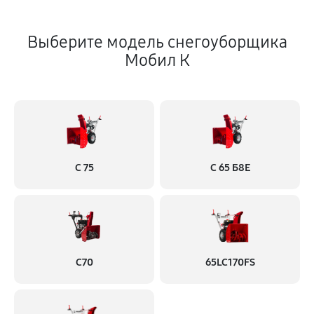
Выберите модель снегоуборщика
Мобил К
С 75
С 65 Б8Е
С70
65LC170FS