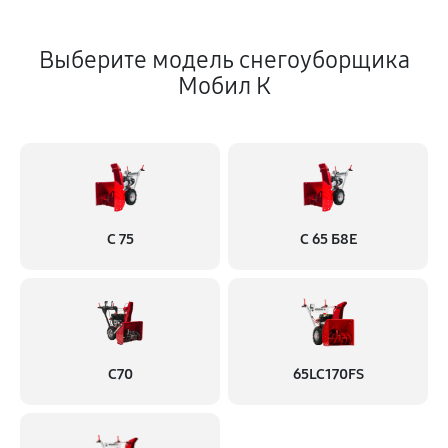
Выберите модель снегоуборщика
Мобил К
С 75
С 65 Б8Е
С70
65LC170FS