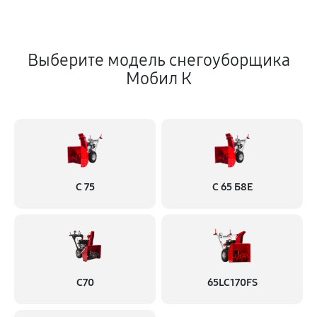
Выберите модель снегоуборщика
Мобил К
С 75
С 65 Б8Е
С70
65LC170FS